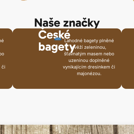
Naše značky
České
né
Lahodné bagety plněné
bagety
svěží zeleninou,
bo
šťavnatým masem nebo
uzeninou doplněné
 či
vynikajícím dresinkem či
majonézou.