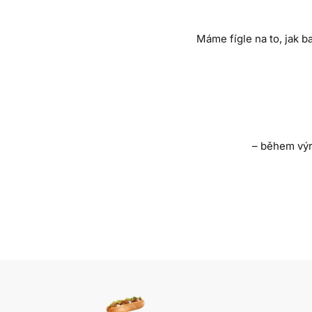
Máme fígle na to, jak b
– během výr