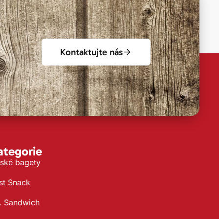
Kontaktujte nás
ategorie
ské bagety
st Snack
. Sandwich