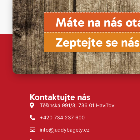
Máte na nás ot
Zeptejte se nás
Kontaktujte nás
Těšínská 991/3, 736 01 Havířov
+420 734 237 600
info@juddybagety.cz