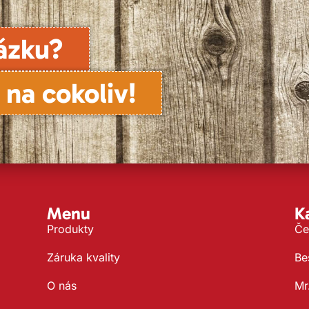
ázku?
 na cokoliv!
Menu
K
Produkty
Če
Záruka kvality
Be
O nás
Mr