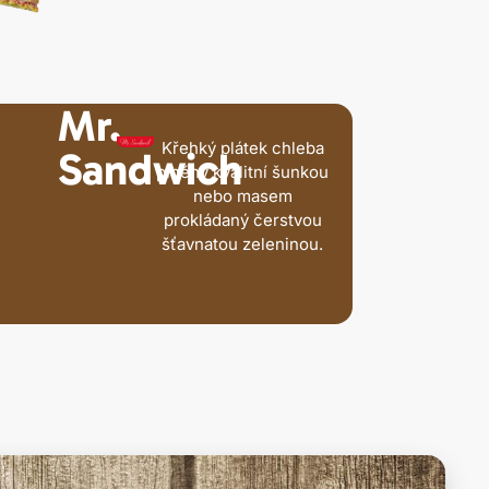
Mr.
Křehký plátek chleba
Sandwich
plněný kvalitní šunkou
nebo masem
prokládaný čerstvou
šťavnatou zeleninou.