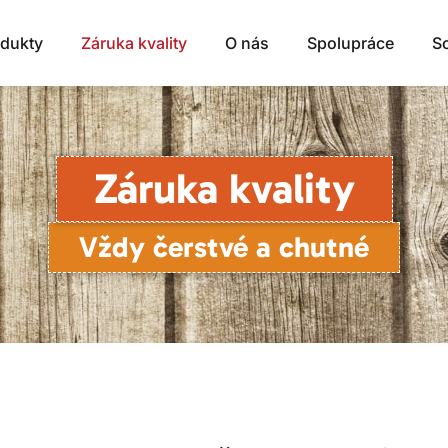
dukty
Záruka kvality
O nás
Spolupráce
S
Záruka kvality
Vždy čerstvé a chutné