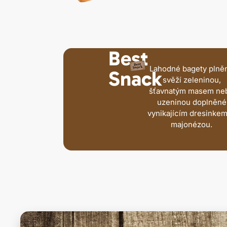
Best
Lahodné bagety plně
Snack
svěží zeleninou,
šťavnatým masem ne
uzeninou doplněné
vynikajícím dresinkem
majonézou.